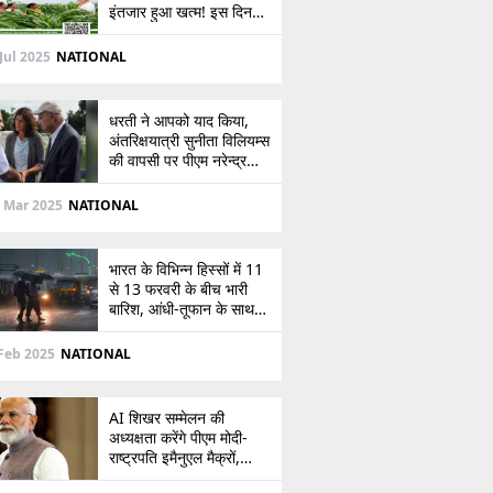
इंतजार हुआ खत्म! इस दिन
खाते में आएंगे 2,000 रुपये,
देखें
Jul 2025
NATIONAL
धरती ने आपको याद किया,
अंतरिक्षयात्री सुनीता विलियम्स
की वापसी पर पीएम नरेन्द्र
मोदी की पोस्ट
 Mar 2025
NATIONAL
भारत के विभिन्न हिस्सों में 11
से 13 फरवरी के बीच भारी
बारिश, आंधी-तूफान के साथ
बर्फबारी का अलर्ट
Feb 2025
NATIONAL
AI शिखर सम्मेलन की
अध्यक्षता करेंगे पीएम मोदी-
राष्ट्रपति इमैनुएल मैक्रों,
भारत-फ्रांस संबंधों को देंगे नई