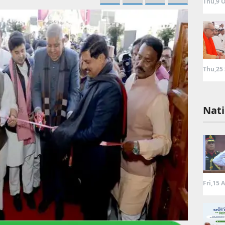
Thu,9 O
Thu,25
Nati
Fri,15 