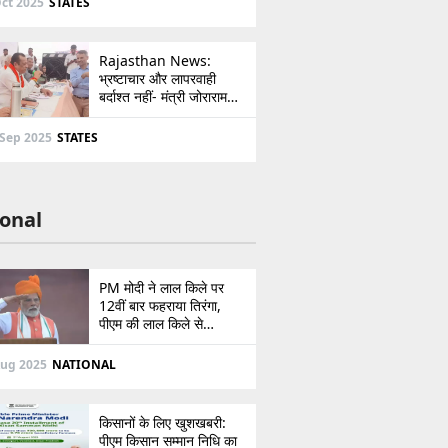
ct 2025
STATES
Rajasthan News:
भ्रष्टाचार और लापरवाही
बर्दाश्त नहीं- मंत्री जोराराम
कुमावत ने शहरी सेवा शिविर में
ई-मित्र का लाइसेंस किया
 Sep 2025
STATES
निरस्त
onal
PM मोदी ने लाल किले पर
12वीं बार फहराया तिरंगा,
पीएम की लाल किले से
पाकिस्तान को सीधी
ललकार, प्रधानमंत्री ने 103
Aug 2025
NATIONAL
मिनट का दिया भाषण
किसानों के लिए खुशखबरी:
पीएम किसान सम्मान निधि का