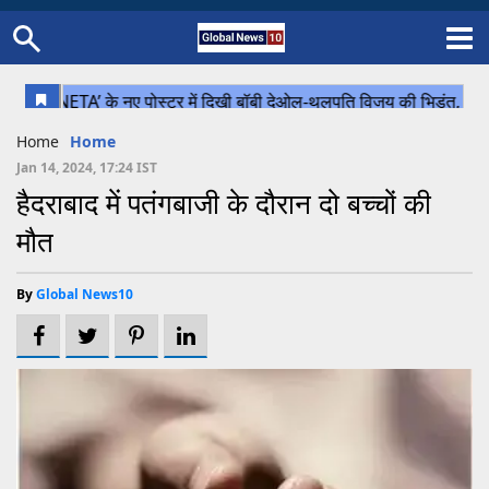
Home
Schedule
STATES
Sports
Gallery
Soccer
Upcoming Events
BPL
Fixtures
Pink Test
Look Around
Contact Us
About Us
Madhya Pradesh
Football
Cricket
Home
Home
Uttar Pradesh
Cricket
Football
Jan 14, 2024, 17:24 IST
हैदराबाद में पतंगबाजी के दौरान दो बच्चों की
Chhattisgarh
मौत
Bihar
Uttrakhand
By
Global News10