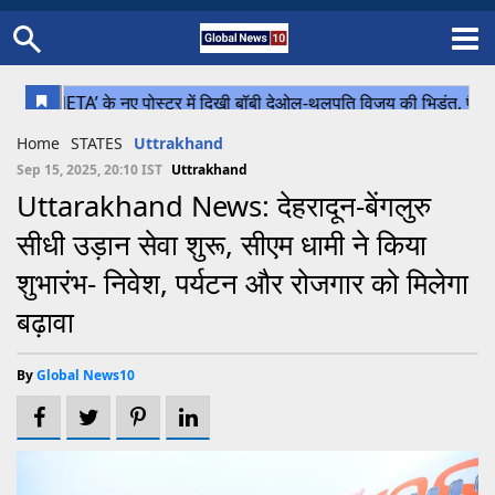
Home
Schedule
STATES
Sports
Gallery
Soccer
Upcoming Events
BPL
Fixtures
Pink Test
Look Around
Contact Us
About Us
Madhya Pradesh
Football
Cricket
Home
STATES
Uttrakhand
Uttar Pradesh
Cricket
Football
Sep 15, 2025, 20:10 IST
Uttrakhand
Uttarakhand News: देहरादून-बेंगलुरु
Chhattisgarh
सीधी उड़ान सेवा शुरू, सीएम धामी ने किया
Bihar
शुभारंभ- निवेश, पर्यटन और रोजगार को मिलेगा
Uttrakhand
बढ़ावा
By
Global News10