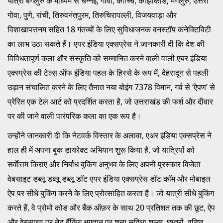
यात्री बेंगलुरु के माध्यम से चेन्नई, गोवा, कोच्चि, कोझीकोड, मंगलुरु, उत्तरी
गोवा, पुणे, रांची, तिरुवनंतपुरम, तिरुचिरापल्ली, विजयवाड़ा और
विशाखापत्तनम सहित 18 गंतव्यों के लिए सुविधाजनक वनस्टॉप कनेक्टिविटी
का लाभ उठा सकते हैं। एयर इंडिया एक्सप्रेस ने जानकारी दी कि देश की
विविधतापूर्ण कला और संस्कृति को सम्मानित करने वाली वाली एयर इंडिया
एक्स्प्रेस की टेल्स ऑफ इंडिया पहल के हिस्से के रूप में, देहरादून से पहली
उड़ान संचालित करने के लिए तैनात नया बोइंग 7378 विमान, गर्व से ‘ऐपण’ से
प्रेरित एक टेल आर्ट को प्रदर्शित करता है, जो उत्तराखंड की फर्श और दीवार
पर की जाने वाली पारंपरिक कला का एक रूप है।
उन्होंने जानकारी दी कि नेटवर्क विस्तार के अलावा, एअर इंडिया एक्सप्रेस ने
हाल ही में अपना बुक डायरेक्ट अभियान शुरू किया है, जो यात्रियों को
सर्वाेत्तम किराए और निर्बाध बुकिंग अनुभव के लिए अपनी पुरस्कार विजेता
वेबसाइट डब्लू डब्लू डब्लू डाॅट एयर इंडिया एक्सप्रेस डाॅट काॅम और मोबाइल
ऐप पर सीधे बुकिंग करने के लिए प्रोत्साहित करता है। जो यात्री सीधे बुकिंग
करते हैं, वे प्रोमो कोड और बैंक ऑफ़र के साथ 20 प्रतिशत तक की छूट, ऐप
और वेबसाइट पर नेट बैंकिंग भुगतान पर शून्य सुविधा शुल्क, छात्रों, वरिष्ठ