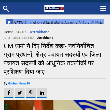
Home
Schedule
STATES
Sports
Gallery
Soccer
Upcoming Events
BPL
Fixtures
Pink Test
Look Around
Contact Us
About Us
Madhya Pradesh
Football
Cricket
Home
STATES
Uttrakhand
Uttar Pradesh
Cricket
Football
Jul 31, 2025, 21:16 IST
Uttrakhand
CM धामी ने दिए निर्देश कहा- नवनिर्वाचित
Chhattisgarh
ग्राम प्रधानों, क्षेत्र पंचायत सदस्यों एवं जिला
Bihar
पंचायत सदस्यों को आधुनिक तकनीकी पर
Uttrakhand
प्रशिक्षण दिया जाए।
By
Global News10