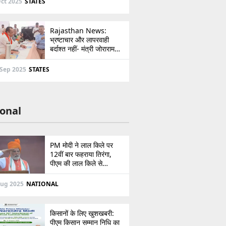
ct 2025
STATES
Rajasthan News:
भ्रष्टाचार और लापरवाही
बर्दाश्त नहीं- मंत्री जोराराम
कुमावत ने शहरी सेवा शिविर में
ई-मित्र का लाइसेंस किया
 Sep 2025
STATES
निरस्त
onal
PM मोदी ने लाल किले पर
12वीं बार फहराया तिरंगा,
पीएम की लाल किले से
पाकिस्तान को सीधी
ललकार, प्रधानमंत्री ने 103
Aug 2025
NATIONAL
मिनट का दिया भाषण
किसानों के लिए खुशखबरी:
पीएम किसान सम्मान निधि का