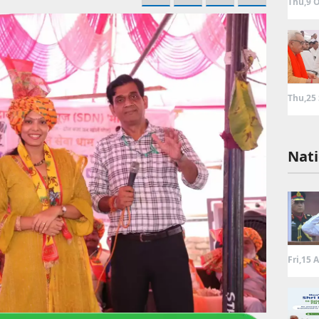
Thu,9 O
Thu,25
Nati
Fri,15 