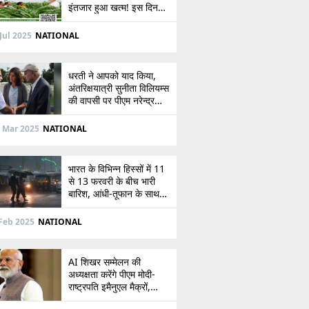
इंतजार हुआ खत्म! इस दिन
खाते में आएंगे 2,000 रुपये,
देखें
Jul 2025
NATIONAL
धरती ने आपको याद किया,
अंतरिक्षयात्री सुनीता विलियम्स
की वापसी पर पीएम नरेन्द्र
मोदी की पोस्ट
 Mar 2025
NATIONAL
भारत के विभिन्न हिस्सों में 11
से 13 फरवरी के बीच भारी
बारिश, आंधी-तूफान के साथ
बर्फबारी का अलर्ट
Feb 2025
NATIONAL
AI शिखर सम्मेलन की
अध्यक्षता करेंगे पीएम मोदी-
राष्ट्रपति इमैनुएल मैक्रों,
भारत-फ्रांस संबंधों को देंगे नई