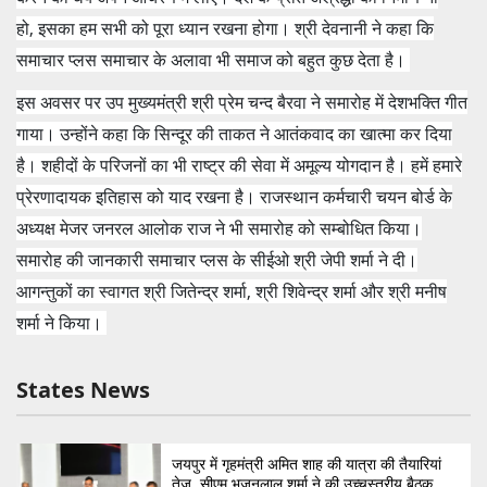
हो, इसका हम सभी को पूरा ध्‍यान रखना होगा। श्री देवनानी ने कहा कि
समाचार प्‍लस समाचार के अलावा भी समाज को बहुत कुछ देता है।
इस अवसर पर उप मुख्‍यमंत्री श्री प्रेम चन्‍द बैरवा ने समारोह में देशभक्ति गीत
गाया। उन्‍होंने कहा कि सिन्‍दूर की ताकत ने आतंकवाद का खात्‍मा कर दिया
है। शहीदों के परिजनों का भी राष्‍ट्र की सेवा में अमूल्‍य योगदान है। हमें हमारे
प्रेरणादायक इतिहास को याद रखना है। राजस्‍थान कर्मचारी चयन बोर्ड के
अध्‍यक्ष मेजर जनरल आलोक राज ने भी समारोह को सम्‍बोधित किया।
समारोह की जानकारी समाचार प्‍लस के सीईओ श्री जेपी शर्मा ने दी।
आगन्‍तुकों का स्‍वागत श्री जितेन्‍द्र शर्मा, श्री शिवेन्‍द्र शर्मा और श्री मनीष
शर्मा ने किया।
States News
जयपुर में गृहमंत्री अमित शाह की यात्रा की तैयारियां
तेज़, सीएम भजनलाल शर्मा ने की उच्चस्तरीय बैठक