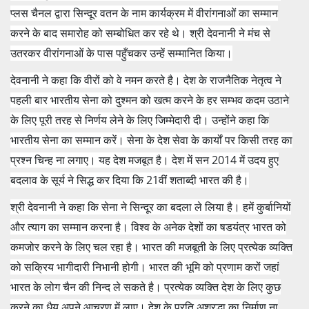
प्‍लस चैनल द्वारा सिन्‍दूर वतन के नाम कार्यक्रम में वीरांगनाओं का सम्‍मान
करने के बाद समारोह को सम्‍बोधित कर रहे थे। श्री देवनानी ने मंच से
उतरकर वीरांगनाओं के पास पहुँचकर उन्‍हें सम्‍मानित किया।
देवनानी ने कहा कि वीरों को वे नमन करते है। देश के राजनैतिक‍ नेतृत्‍व ने
पहली बार भारतीय सेना को दुश्‍मन को खत्‍म करने के हर सम्‍भव कदम उठाने
के लिए पूरी तरह से निर्णय लेने के लिए जिम्‍मेदारी दी। उन्‍होंने कहा कि
भारतीय सेना का सम्‍मान करें। सेना के देश सेवा के कार्यों पर किसी तरह का
प्रश्‍न चिन्‍ह ना लगाए। यह देश मजबूत है। देश में सन 2014 में उदय हुए
बदलाव के सूर्य ने सिद्ध कर दिया कि 21वीं शताब्‍दी भारत की है।
श्री देवनानी ने कहा कि सेना ने सिन्‍दूर का बदला ले लिया है। हमें कुर्बानियों
और त्‍याग का सम्‍मान करना है। विश्‍व के अनेक देशों का षडयंत्र भारत को
कमजोर करने के लिए चल रहा है। भारत की मजबूती के लिए प्रत्‍येक व्‍यक्ति
को सक्रिय भागीदारी निभानी होगी। भारत की भूमि को प्रणाम करों जहां
भारत के लोग चैन की निन्‍द ले सकते है। प्रत्‍येक व्‍यक्ति देश के लिए कुछ
करने का धैय अपने आचरण में लाए। देश के प्रति अश्रद्धा का निर्माण ना