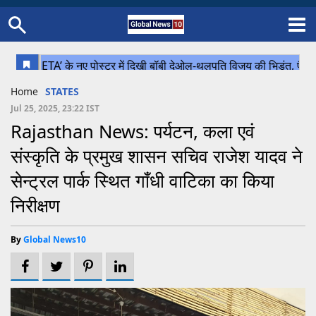
Home
Schedule
STATES
Sports
Gallery
Soccer
Upcoming Events
BPL
Fixtures
Pink Test
Look Around
Contact Us
About Us
Madhya Pradesh
Football
Cricket
Home
STATES
Uttar Pradesh
Cricket
Football
Jul 25, 2025, 23:22 IST
Rajasthan News: पर्यटन, कला एवं
Chhattisgarh
संस्कृति के प्रमुख शासन सचिव राजेश यादव ने
Bihar
सेन्ट्रल पार्क स्थित गाँधी वाटिका का किया
Uttrakhand
निरीक्षण
By
Global News10