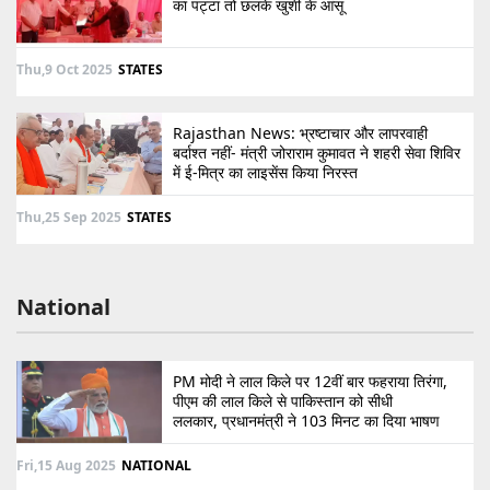
का पट्टा तो छलके खुशी के आंसू
Thu,9 Oct 2025
STATES
Rajasthan News: भ्रष्टाचार और लापरवाही
बर्दाश्त नहीं- मंत्री जोराराम कुमावत ने शहरी सेवा शिविर
में ई-मित्र का लाइसेंस किया निरस्त
Thu,25 Sep 2025
STATES
National
PM मोदी ने लाल किले पर 12वीं बार फहराया तिरंगा,
पीएम की लाल किले से पाकिस्तान को सीधी
ललकार, प्रधानमंत्री ने 103 मिनट का दिया भाषण
Fri,15 Aug 2025
NATIONAL