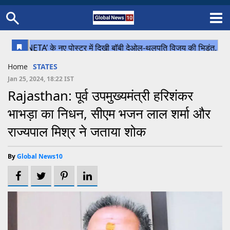
Home
Schedule
STATES
Sports
Gallery
Soccer
Upcoming Events
BPL
Fixtures
Pink Test
Look Around
Contact Us
About Us
Madhya Pradesh
Football
Cricket
Home
STATES
Uttar Pradesh
Cricket
Football
Jan 25, 2024, 18:22 IST
Rajasthan: पूर्व उपमुख्यमंत्री हरिशंकर
Chhattisgarh
भाभड़ा का निधन, सीएम भजन लाल शर्मा और
Bihar
राज्यपाल मिश्र ने जताया शोक
Uttrakhand
By
Global News10