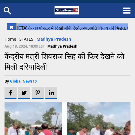
Home
Schedule
STATES
Sports
Gallery
Soccer
Upcoming Events
BPL
Fixtures
Pink Test
Look Around
Contact Us
About Us
Madhya Pradesh
Football
Cricket
Home
STATES
Madhya Pradesh
Uttar Pradesh
Cricket
Football
Aug 18, 2024, 18:09 IST
Madhya Pradesh
केंद्रीय मंत्री शिवराज सिंह की फिर देखने को
Chhattisgarh
मिली दरियादिली
Bihar
Uttrakhand
By
Global News10