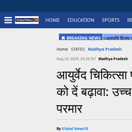
HOME
EDUCATION
SPORTS
R
Home
Schedule
STATES
Sports
Gallery
Soccer
Upcoming Events
BPL
Fixtures
Pink Test
Look Around
Contact Us
About Us
Madhya Pradesh
Football
Cricket
Uttar Pradesh
Cricket
Football
Home
STATES
Madhya Pradesh
Chhattisgarh
Aug 25, 2025, 23:28 IST
Madhya Pradesh
Bihar
आयुर्वेद चिकित्सा 
Uttrakhand
को दें बढ़ावा: उच्च
परमार
By
Global News10