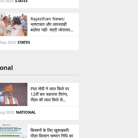
ct 2025
STATES
Rajasthan News:
भ्रष्टाचार और लापरवाही
बर्दाश्त नहीं- मंत्री जोराराम
कुमावत ने शहरी सेवा शिविर में
ई-मित्र का लाइसेंस किया
 Sep 2025
STATES
निरस्त
onal
PM मोदी ने लाल किले पर
12वीं बार फहराया तिरंगा,
पीएम की लाल किले से
पाकिस्तान को सीधी
ललकार, प्रधानमंत्री ने 103
Aug 2025
NATIONAL
मिनट का दिया भाषण
किसानों के लिए खुशखबरी:
पीएम किसान सम्मान निधि का