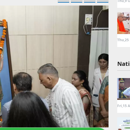
Thu,9 O
Thu,25
Nati
Fri,15 