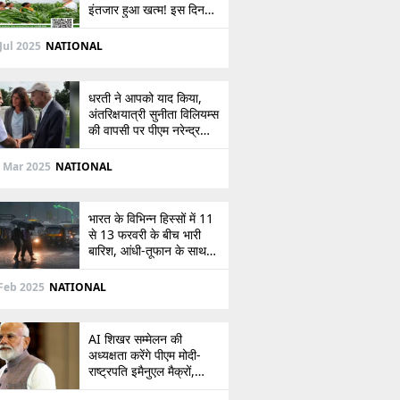
इंतजार हुआ खत्म! इस दिन
खाते में आएंगे 2,000 रुपये,
देखें
Jul 2025
NATIONAL
धरती ने आपको याद किया,
अंतरिक्षयात्री सुनीता विलियम्स
की वापसी पर पीएम नरेन्द्र
मोदी की पोस्ट
 Mar 2025
NATIONAL
भारत के विभिन्न हिस्सों में 11
से 13 फरवरी के बीच भारी
बारिश, आंधी-तूफान के साथ
बर्फबारी का अलर्ट
Feb 2025
NATIONAL
AI शिखर सम्मेलन की
अध्यक्षता करेंगे पीएम मोदी-
राष्ट्रपति इमैनुएल मैक्रों,
भारत-फ्रांस संबंधों को देंगे नई