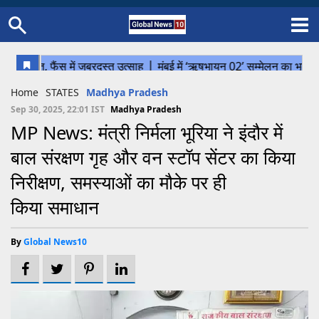
Home
Schedule
STATES
Sports
Gallery
Soccer
Upcoming Events
BPL
Fixtures
Pink Test
Look Around
Contact Us
About Us
Madhya Pradesh
Football
Cricket
Home
STATES
Madhya Pradesh
Uttar Pradesh
Cricket
Football
Sep 30, 2025, 22:01 IST
Madhya Pradesh
MP News: मंत्री निर्मला भूरिया ने इंदौर में
Chhattisgarh
बाल संरक्षण गृह और वन स्टॉप सेंटर का किया
Bihar
निरीक्षण, समस्याओं का मौके पर ही
Uttrakhand
किया समाधान
By
Global News10