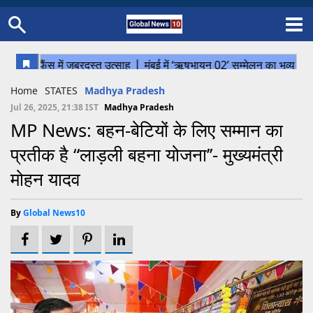
Home
Schedule
STATES
Sports
Gallery
Soccer
Upcoming Events
BPL
Fixtures
Pink Test
Look Around
Contact Us
About Us
Madhya Pradesh
Football
Cricket
Home
STATES
Madhya Pradesh
Uttar Pradesh
Cricket
Football
Jul 26, 2025, 21:38 IST
Madhya Pradesh
MP News: बहन-बेटियों के लिए सम्मान का
Chhattisgarh
प्रतीक है “लाड़ली बहना योजना’’- मुख्यमंत्री
Bihar
मोहन यादव
Uttrakhand
By
Global News10