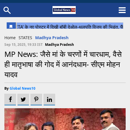
Home
Schedule
STATES
Sports
Gallery
Soccer
Upcoming Events
BPL
Fixtures
Pink Test
Look Around
Contact Us
About Us
Madhya Pradesh
Football
Cricket
Home
STATES
Madhya Pradesh
Uttar Pradesh
Cricket
Football
Sep 15, 2025, 19:33 IST
Madhya Pradesh
MP News: जैसे मां के चरणों में चारधाम, वैसे
Chhattisgarh
ही मातृभाषा की गोद में आनंदधाम- सीएम मोहन
Bihar
यादव
Uttrakhand
By
Global News10