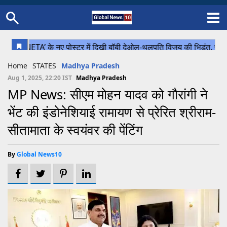
Home
Schedule
STATES
Sports
Gallery
Soccer
Upcoming Events
BPL
Fixtures
Pink Test
Look Around
Contact Us
About Us
Madhya Pradesh
Football
Cricket
Home
STATES
Madhya Pradesh
Uttar Pradesh
Cricket
Football
Aug 1, 2025, 22:20 IST
Madhya Pradesh
MP News: सीएम मोहन यादव को गौरांगी ने
Chhattisgarh
भेंट की इंडोनेशियाई रामायण से प्रेरित श्रीराम-
Bihar
सीतामाता के स्वयंवर की पेंटिंग
Uttrakhand
By
Global News10