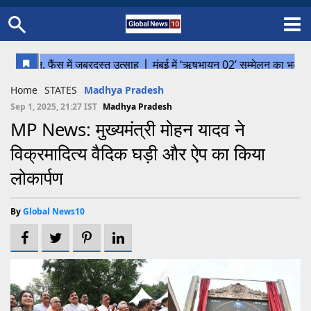
Home
Schedule
STATES
Sports
Gallery
Soccer
Upcoming Events
BPL
Fixtures
Pink Test
Look Around
Contact Us
About Us
Madhya Pradesh
Football
Cricket
Home
STATES
Madhya Pradesh
Uttar Pradesh
Cricket
Football
Sep 1, 2025, 21:27 IST
Madhya Pradesh
MP News: मुख्यमंत्री मोहन यादव ने
Chhattisgarh
विक्रमादित्य वैदिक घड़ी और ऐप का किया
Bihar
लोकार्पण
Uttrakhand
By
Global News10