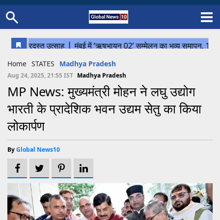
Home
Schedule
STATES
Sports
Gallery
Soccer
Upcoming Events
BPL
Fixtures
Pink Test
Look Around
Contact Us
About Us
Madhya Pradesh
Football
Cricket
Home
STATES
Madhya Pradesh
Uttar Pradesh
Cricket
Football
Aug 24, 2025, 21:55 IST
Madhya Pradesh
MP News: मुख्यमंत्री मोहन ने लघु उद्योग
Chhattisgarh
भारती के प्रादेशिक भवन उद्यम सेतु का किया
Bihar
लोकार्पण
Uttrakhand
By
Global News10