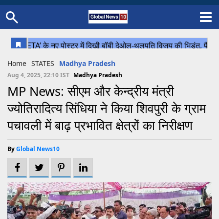
Home
Schedule
STATES
Sports
Gallery
Soccer
Upcoming Events
BPL
Fixtures
Pink Test
Look Around
Contact Us
About Us
Madhya Pradesh
Football
Cricket
Home
STATES
Madhya Pradesh
Uttar Pradesh
Cricket
Football
Aug 4, 2025, 22:10 IST
Madhya Pradesh
MP News: सीएम और केन्द्रीय मंत्री
Chhattisgarh
ज्योतिरादित्य सिंधिया ने किया शिवपुरी के ग्राम
Bihar
पचावली में बाढ़ प्रभावित क्षेत्रों का निरीक्षण
Uttrakhand
By
Global News10