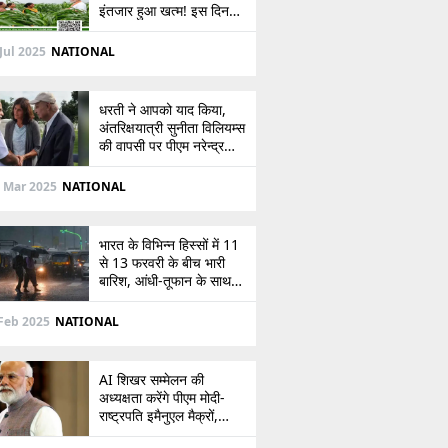
इंतजार हुआ खत्म! इस दिन
खाते में आएंगे 2,000 रुपये,
देखें
Jul 2025
NATIONAL
धरती ने आपको याद किया,
अंतरिक्षयात्री सुनीता विलियम्स
की वापसी पर पीएम नरेन्द्र
मोदी की पोस्ट
 Mar 2025
NATIONAL
भारत के विभिन्न हिस्सों में 11
से 13 फरवरी के बीच भारी
बारिश, आंधी-तूफान के साथ
बर्फबारी का अलर्ट
Feb 2025
NATIONAL
AI शिखर सम्मेलन की
अध्यक्षता करेंगे पीएम मोदी-
राष्ट्रपति इमैनुएल मैक्रों,
भारत-फ्रांस संबंधों को देंगे नई