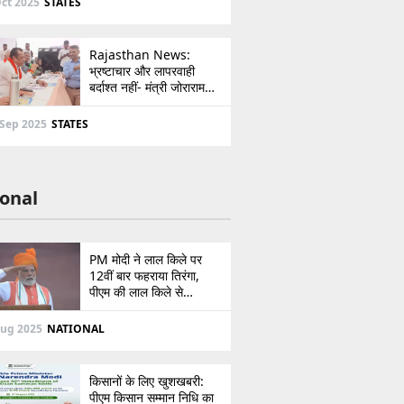
ct 2025
STATES
Rajasthan News:
भ्रष्टाचार और लापरवाही
बर्दाश्त नहीं- मंत्री जोराराम
कुमावत ने शहरी सेवा शिविर में
ई-मित्र का लाइसेंस किया
 Sep 2025
STATES
निरस्त
onal
PM मोदी ने लाल किले पर
12वीं बार फहराया तिरंगा,
पीएम की लाल किले से
पाकिस्तान को सीधी
ललकार, प्रधानमंत्री ने 103
Aug 2025
NATIONAL
मिनट का दिया भाषण
किसानों के लिए खुशखबरी:
पीएम किसान सम्मान निधि का