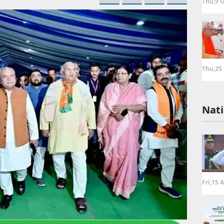
Thu,9 O
Thu,25
Nati
Fri,15 