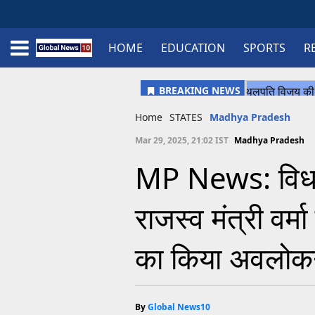
HOME
EDUCATION
SPORTS
R
Home
Schedule
STATES
Sports
Gallery
Soccer
Upcoming Events
BPL
Fixtures
Pink Test
Look Around
Contact Us
About Us
Madhya Pradesh
Football
Cricket
Uttar Pradesh
Cricket
Football
Home
STATES
Madhya Pradesh
Chhattisgarh
Mar 29, 2025, 21:02 IST
Madhya Pradesh
Bihar
MP News: विधान
Uttrakhand
राजस्व मंत्री वर्मा 
का किया अवलो
By
Global News10