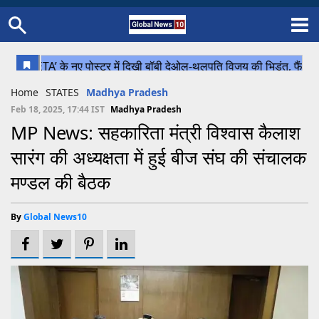
Home
Schedule
STATES
Sports
Gallery
Soccer
Upcoming Events
BPL
Fixtures
Pink Test
Look Around
Contact Us
About Us
Madhya Pradesh
Football
Cricket
Home
STATES
Madhya Pradesh
Uttar Pradesh
Cricket
Football
Feb 18, 2025, 17:44 IST
Madhya Pradesh
MP News: सहकारिता मंत्री विश्वास कैलाश
Chhattisgarh
सारंग की अध्यक्षता में हुई बीज संघ की संचालक
Bihar
मण्डल की बैठक
Uttrakhand
By
Global News10