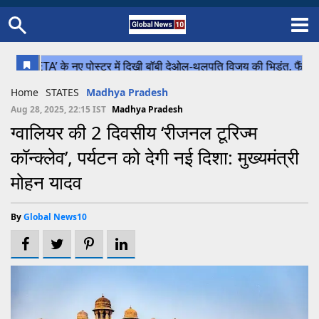
Home
Schedule
STATES
Sports
Gallery
Soccer
Upcoming Events
BPL
Fixtures
Pink Test
Look Around
Contact Us
About Us
Madhya Pradesh
Football
Cricket
Home
STATES
Madhya Pradesh
Uttar Pradesh
Cricket
Football
Aug 28, 2025, 22:15 IST
Madhya Pradesh
ग्वालियर की 2 दिवसीय ‘रीजनल टूरिज्म
Chhattisgarh
कॉन्क्लेव’, पर्यटन को देगी नई दिशा: मुख्यमंत्री
Bihar
मोहन यादव
Uttrakhand
By
Global News10