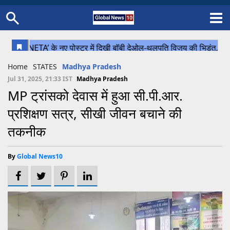
Home
Schedule
STATES
Sports
Gallery
Soccer
Upcoming Events
BPL
Fixtures
Pink Test
Look Around
Contact Us
About Us
Madhya Pradesh
Football
Cricket
Home
STATES
Madhya Pradesh
Uttar Pradesh
Cricket
Football
Jul 31, 2025, 21:33 IST
Madhya Pradesh
MP ट्रांसको देवास में हुआ सी.पी.आर.
Chhattisgarh
प्रशिक्षण सत्र, सीखी जीवन बचाने की
Bihar
तकनीक
Uttrakhand
By
Global News10