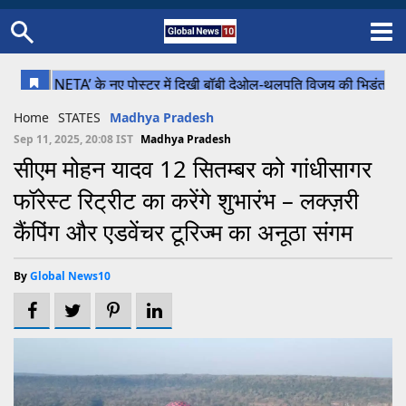
Home
Schedule
STATES
Sports
Gallery
Soccer
Upcoming Events
BPL
Fixtures
Pink Test
Look Around
Contact Us
About Us
Madhya Pradesh
Football
Cricket
Home
STATES
Madhya Pradesh
Uttar Pradesh
Cricket
Football
Sep 11, 2025, 20:08 IST
Madhya Pradesh
सीएम मोहन यादव 12 सितम्बर को गांधीसागर
Chhattisgarh
फॉरेस्ट रिट्रीट का करेंगे शुभारंभ – लक्ज़री
Bihar
कैंपिंग और एडवेंचर टूरिज्म का अनूठा संगम
Uttrakhand
By
Global News10