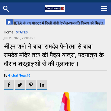
Home
Schedule
STATES
Sports
Gallery
Soccer
Upcoming Events
BPL
Fixtures
Pink Test
Look Around
Contact Us
About Us
Madhya Pradesh
Football
Cricket
Home
STATES
Uttar Pradesh
Cricket
Football
Jul 31, 2025, 22:06 IST
सीएम शर्मा ने बाबा रामदेव पैनोरमा से बाबा
Chhattisgarh
रामदेव मंदिर तक की पैदल यात्रा, पदयात्रा के
Bihar
दौरान श्रद्धालुओं से की मुलाकात।
Uttrakhand
By
Global News10