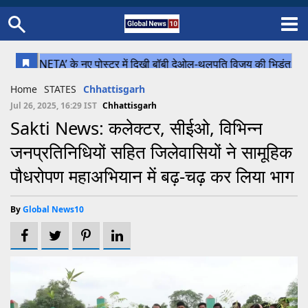
Home
Schedule
STATES
Sports
Gallery
Soccer
Upcoming Events
BPL
Fixtures
Pink Test
Look Around
Contact Us
About Us
Madhya Pradesh
Football
Cricket
Home
STATES
Chhattisgarh
Uttar Pradesh
Cricket
Football
Jul 26, 2025, 16:29 IST
Chhattisgarh
Sakti News: कलेक्टर, सीईओ, विभिन्न
Chhattisgarh
जनप्रतिनिधियों सहित जिलेवासियों ने सामूहिक
Bihar
पौधरोपण महाअभियान में बढ़-चढ़ कर लिया भाग
Uttrakhand
By
Global News10