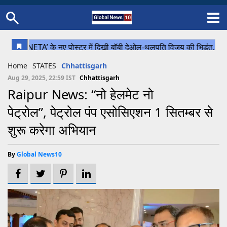
Home
Schedule
STATES
Sports
Gallery
Soccer
Upcoming Events
BPL
Fixtures
Pink Test
Look Around
Contact Us
About Us
Madhya Pradesh
Football
Cricket
Home
STATES
Chhattisgarh
Uttar Pradesh
Cricket
Football
Aug 29, 2025, 22:59 IST
Chhattisgarh
Raipur News: “नो हेलमेट नो
Chhattisgarh
पेट्रोल”, पेट्रोल पंप एसोसिएशन 1 सितम्बर से
Bihar
शुरू करेगा अभियान
Uttrakhand
By
Global News10