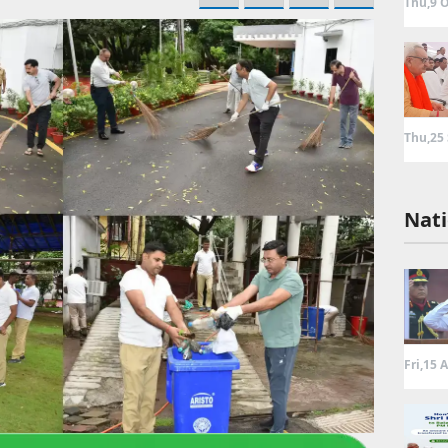
Thu,9 O
Thu,25
Nati
Fri,15 