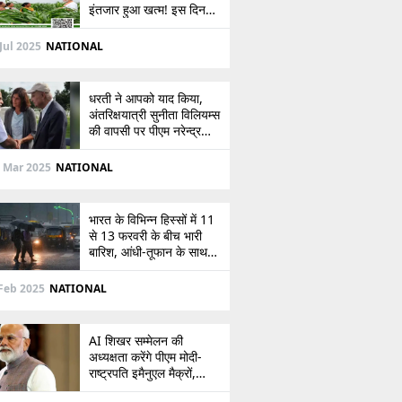
इंतजार हुआ खत्म! इस दिन
खाते में आएंगे 2,000 रुपये,
देखें
Jul 2025
NATIONAL
धरती ने आपको याद किया,
अंतरिक्षयात्री सुनीता विलियम्स
की वापसी पर पीएम नरेन्द्र
मोदी की पोस्ट
 Mar 2025
NATIONAL
भारत के विभिन्न हिस्सों में 11
से 13 फरवरी के बीच भारी
बारिश, आंधी-तूफान के साथ
बर्फबारी का अलर्ट
Feb 2025
NATIONAL
AI शिखर सम्मेलन की
अध्यक्षता करेंगे पीएम मोदी-
राष्ट्रपति इमैनुएल मैक्रों,
भारत-फ्रांस संबंधों को देंगे नई