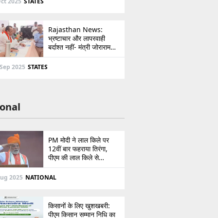
ct 2025
STATES
Rajasthan News:
भ्रष्टाचार और लापरवाही
बर्दाश्त नहीं- मंत्री जोराराम
कुमावत ने शहरी सेवा शिविर में
ई-मित्र का लाइसेंस किया
 Sep 2025
STATES
निरस्त
onal
PM मोदी ने लाल किले पर
12वीं बार फहराया तिरंगा,
पीएम की लाल किले से
पाकिस्तान को सीधी
ललकार, प्रधानमंत्री ने 103
Aug 2025
NATIONAL
मिनट का दिया भाषण
किसानों के लिए खुशखबरी:
पीएम किसान सम्मान निधि का