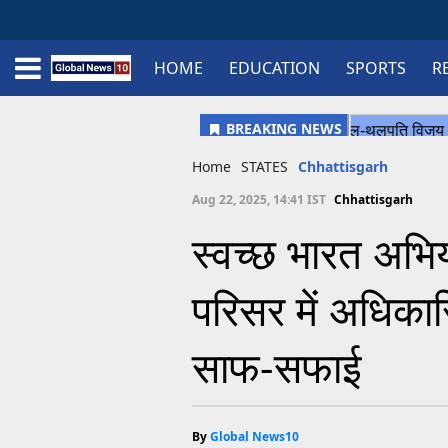
HOME
EDUCATION
SPORTS
R
Home
Schedule
STATES
Sports
Gallery
Soccer
Upcoming Events
BPL
Fixtures
Pink Test
Look Around
Contact Us
About Us
Madhya Pradesh
Football
Cricket
Uttar Pradesh
Cricket
Football
Home
STATES
Chhattisgarh
Chhattisgarh
Aug 22, 2025, 14:41 IST
Chhattisgarh
Bihar
स्वच्छ भारत अभ
Uttrakhand
परिसर में अधिकारि
साफ-सफाई
By
Global News10