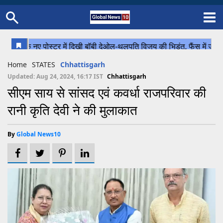
Home
Schedule
STATES
Sports
Gallery
Soccer
Upcoming Events
BPL
Fixtures
Pink Test
Look Around
Contact Us
About Us
Madhya Pradesh
Football
Cricket
Home
STATES
Chhattisgarh
Uttar Pradesh
Cricket
Football
Updated: Aug 24, 2024, 16:17 IST
Chhattisgarh
सीएम साय से सांसद एवं कवर्धा राजपरिवार की
Chhattisgarh
रानी कृति देवी ने की मुलाकात
Bihar
Uttrakhand
By
Global News10