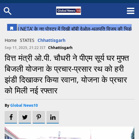
Home
Schedule
STATES
Sports
Gallery
Soccer
Upcoming Events
BPL
Fixtures
Pink Test
Look Around
Contact Us
About Us
Madhya Pradesh
Football
Cricket
Home
STATES
Chhattisgarh
Uttar Pradesh
Cricket
Football
Sep 11, 2025, 21:22 IST
Chhattisgarh
वित्त मंत्री ओ.पी. चौधरी ने पीएम सूर्य घर मुफ्त
Chhattisgarh
बिजली योजना के प्रचार-प्रसार रथ को हरी
Bihar
झंडी दिखाकर किया रवाना, योजना के प्रचार
Uttrakhand
को मिली नई रफ्तार
By
Global News10