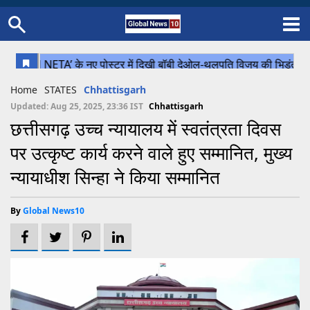
Home
Schedule
STATES
Sports
Gallery
Soccer
Upcoming Events
BPL
Fixtures
Pink Test
Look Around
Contact Us
About Us
Madhya Pradesh
Football
Cricket
Home
STATES
Chhattisgarh
Uttar Pradesh
Cricket
Football
Updated: Aug 25, 2025, 23:36 IST
Chhattisgarh
छत्तीसगढ़ उच्च न्यायालय में स्वतंत्रता दिवस
Chhattisgarh
पर उत्कृष्ट कार्य करने वाले हुए सम्मानित, मुख्य
Bihar
न्यायाधीश सिन्हा ने किया सम्मानित
Uttrakhand
By
Global News10