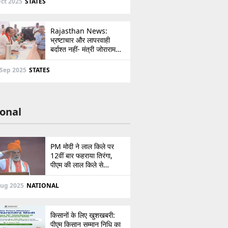
ct 2025
STATES
Rajasthan News:
भ्रष्टाचार और लापरवाही
बर्दाश्त नहीं- मंत्री जोराराम
कुमावत ने शहरी सेवा शिविर में
ई-मित्र का लाइसेंस किया
 Sep 2025
STATES
निरस्त
onal
PM मोदी ने लाल किले पर
12वीं बार फहराया तिरंगा,
पीएम की लाल किले से
पाकिस्तान को सीधी
ललकार, प्रधानमंत्री ने 103
Aug 2025
NATIONAL
मिनट का दिया भाषण
किसानों के लिए खुशखबरी:
पीएम किसान सम्मान निधि का