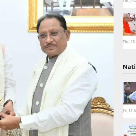
Thu,9 O
Thu,25
Nati
Fri,15 