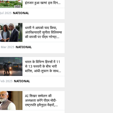
इंतजार हुआ खत्म! इस दिन
खाते में आएंगे 2,000 रुपये,
देखें
Jul 2025
NATIONAL
धरती ने आपको याद किया,
अंतरिक्षयात्री सुनीता विलियम्स
की वापसी पर पीएम नरेन्द्र
मोदी की पोस्ट
 Mar 2025
NATIONAL
भारत के विभिन्न हिस्सों में 11
से 13 फरवरी के बीच भारी
बारिश, आंधी-तूफान के साथ
बर्फबारी का अलर्ट
Feb 2025
NATIONAL
AI शिखर सम्मेलन की
अध्यक्षता करेंगे पीएम मोदी-
राष्ट्रपति इमैनुएल मैक्रों,
भारत-फ्रांस संबंधों को देंगे नई