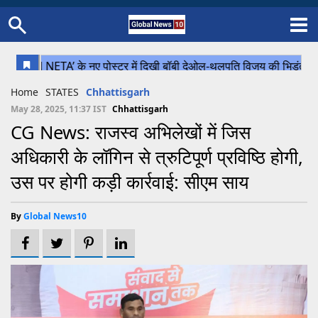
Home
Schedule
STATES
Sports
Gallery
Soccer
Upcoming Events
BPL
Fixtures
Pink Test
Look Around
Contact Us
About Us
Madhya Pradesh
Football
Cricket
Home
STATES
Chhattisgarh
Uttar Pradesh
Cricket
Football
May 28, 2025, 11:37 IST
Chhattisgarh
CG News: राजस्व अभिलेखों में जिस
Chhattisgarh
अधिकारी के लॉगिन से त्रुटिपूर्ण प्रविष्ठि होगी,
Bihar
उस पर होगी कड़ी कार्रवाई: सीएम साय
Uttrakhand
By
Global News10