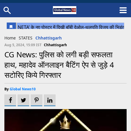
Home
Schedule
STATES
Sports
Gallery
Soccer
Upcoming Events
BPL
Fixtures
Pink Test
Look Around
Contact Us
About Us
Madhya Pradesh
Football
Cricket
Home
STATES
Chhattisgarh
Uttar Pradesh
Cricket
Football
Aug 5, 2024, 15:09 IST
Chhattisgarh
CG News: पुलिस को लगी बड़ी सफलता
Chhattisgarh
हाथ, महादेव ऑनलाइन बैटिंग ऐप से जुड़े 4
Bihar
सटोरिए किये गिरफ्तार
Uttrakhand
By
Global News10