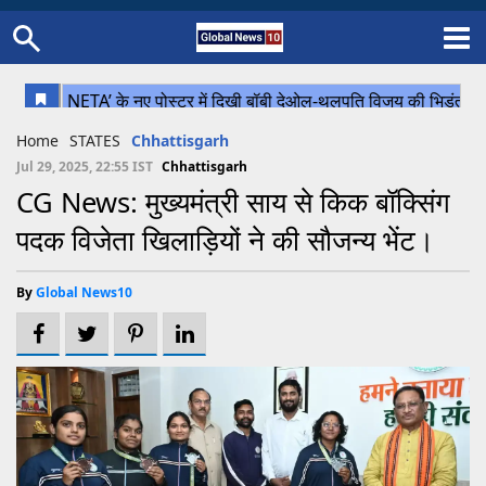
Home
Schedule
STATES
Sports
Gallery
Soccer
Upcoming Events
BPL
Fixtures
Pink Test
Look Around
Contact Us
About Us
Madhya Pradesh
Football
Cricket
Home
STATES
Chhattisgarh
Uttar Pradesh
Cricket
Football
Jul 29, 2025, 22:55 IST
Chhattisgarh
CG News: मुख्यमंत्री साय से किक बॉक्सिंग
Chhattisgarh
पदक विजेता खिलाड़ियों ने की सौजन्य भेंट।
Bihar
Uttrakhand
By
Global News10