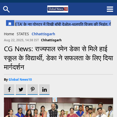
Home
Schedule
STATES
Sports
Gallery
Soccer
Upcoming Events
BPL
Fixtures
Pink Test
Look Around
Contact Us
About Us
Madhya Pradesh
Football
Cricket
Home
STATES
Chhattisgarh
Uttar Pradesh
Cricket
Football
Aug 22, 2025, 14:38 IST
Chhattisgarh
CG News: राज्यपाल रमेन डेका से मिले हाई
Chhattisgarh
स्कूल के विद्यार्थी, डेका ने सफलता के लिए दिया
Bihar
मार्गदर्शन
Uttrakhand
By
Global News10