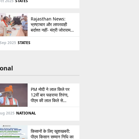
ct 2025
STATES
Rajasthan News:
भ्रष्टाचार और लापरवाही
बर्दाश्त नहीं- मंत्री जोराराम
कुमावत ने शहरी सेवा शिविर में
ई-मित्र का लाइसेंस किया
 Sep 2025
STATES
निरस्त
onal
PM मोदी ने लाल किले पर
12वीं बार फहराया तिरंगा,
पीएम की लाल किले से
पाकिस्तान को सीधी
ललकार, प्रधानमंत्री ने 103
Aug 2025
NATIONAL
मिनट का दिया भाषण
किसानों के लिए खुशखबरी:
पीएम किसान सम्मान निधि का