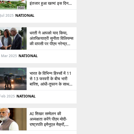
इंतजार हुआ खत्म! इस दिन
खाते में आएंगे 2,000 रुपये,
देखें
Jul 2025
NATIONAL
धरती ने आपको याद किया,
अंतरिक्षयात्री सुनीता विलियम्स
की वापसी पर पीएम नरेन्द्र
मोदी की पोस्ट
 Mar 2025
NATIONAL
भारत के विभिन्न हिस्सों में 11
से 13 फरवरी के बीच भारी
बारिश, आंधी-तूफान के साथ
बर्फबारी का अलर्ट
Feb 2025
NATIONAL
AI शिखर सम्मेलन की
अध्यक्षता करेंगे पीएम मोदी-
राष्ट्रपति इमैनुएल मैक्रों,
भारत-फ्रांस संबंधों को देंगे नई