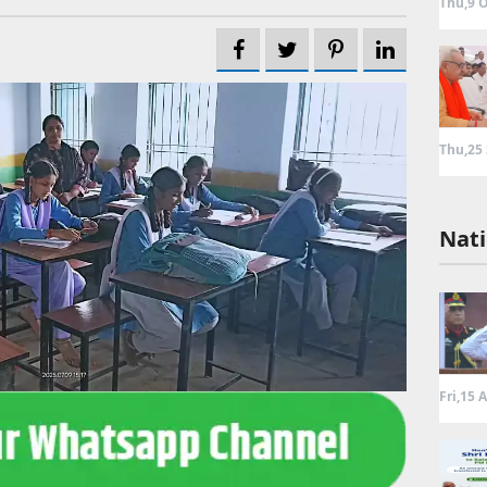
Thu,9 O
Thu,25
Nati
Fri,15 