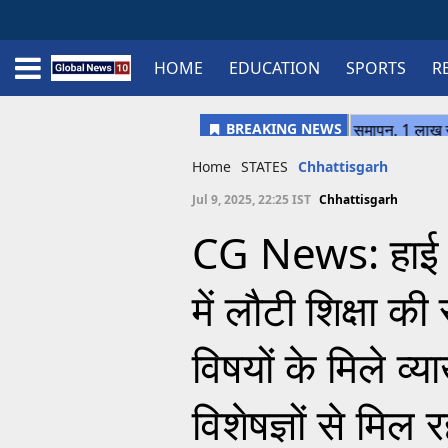
HOME
EDUCATION
SPORTS
R
Home
Schedule
STATES
Sports
Gallery
Soccer
Upcoming Events
BPL
Fixtures
Pink Test
Look Around
Contact Us
About Us
Madhya Pradesh
Football
Cricket
Uttar Pradesh
Cricket
Football
Home
STATES
Chhattisgarh
Chhattisgarh
Jul 9, 2025, 22:25 IST
Chhattisgarh
Bihar
CG News: हाई स
Uttrakhand
में लौटी शिक्षा क
विषयों के मिले व्य
विशेषज्ञों से मिल र