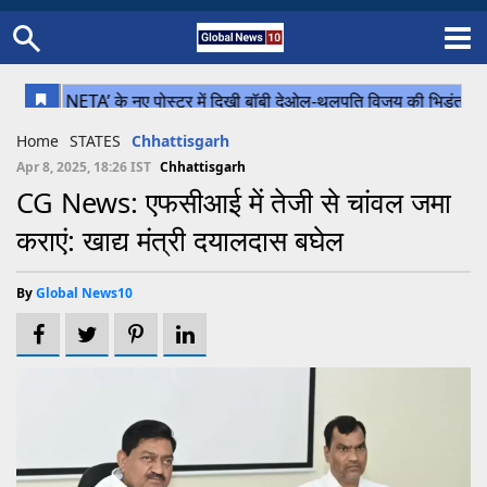
Home
Schedule
STATES
Sports
Gallery
Soccer
Upcoming Events
BPL
Fixtures
Pink Test
Look Around
Contact Us
About Us
Madhya Pradesh
Football
Cricket
Home
STATES
Chhattisgarh
Uttar Pradesh
Cricket
Football
Apr 8, 2025, 18:26 IST
Chhattisgarh
CG News: एफसीआई में तेजी से चांवल जमा
Chhattisgarh
कराएं: खाद्य मंत्री दयालदास बघेल
Bihar
Uttrakhand
By
Global News10