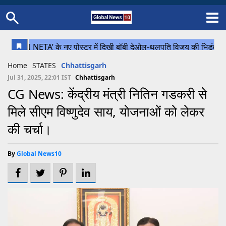
Home
Schedule
STATES
Sports
Gallery
Soccer
Upcoming Events
BPL
Fixtures
Pink Test
Look Around
Contact Us
About Us
Madhya Pradesh
Football
Cricket
Home
STATES
Chhattisgarh
Uttar Pradesh
Cricket
Football
Jul 31, 2025, 22:01 IST
Chhattisgarh
CG News: केंद्रीय मंत्री नितिन गडकरी से
Chhattisgarh
मिले सीएम विष्णुदेव साय, योजनाओं को लेकर
Bihar
की चर्चा।
Uttrakhand
By
Global News10