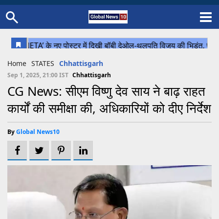
Home
Schedule
STATES
Sports
Gallery
Soccer
Upcoming Events
BPL
Fixtures
Pink Test
Look Around
Contact Us
About Us
Madhya Pradesh
Football
Cricket
Home
STATES
Chhattisgarh
Uttar Pradesh
Cricket
Football
Sep 1, 2025, 21:00 IST
Chhattisgarh
CG News: सीएम विष्णु देव साय ने बाढ़ राहत
Chhattisgarh
कार्यों की समीक्षा की, अधिकारियों को दीए निर्देश
Bihar
Uttrakhand
By
Global News10