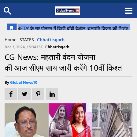
Home
Schedule
STATES
Sports
Gallery
Soccer
Upcoming Events
BPL
Fixtures
Pink Test
Look Around
Contact Us
About Us
Madhya Pradesh
Football
Cricket
Home
STATES
Chhattisgarh
Uttar Pradesh
Cricket
Football
Dec 3, 2024, 15:34 IST
Chhattisgarh
CG News: महतारी वंदन योजना
Chhattisgarh
की आज सीएम साय जारी करेंगे 10वीं किश्त
Bihar
Uttrakhand
By
Global News10