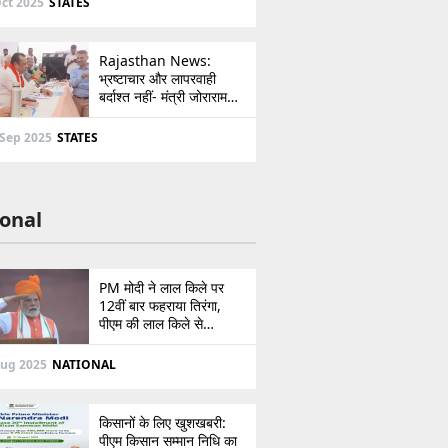
ct 2025
STATES
Rajasthan News:
भ्रष्टाचार और लापरवाही
बर्दाश्त नहीं- मंत्री जोराराम
कुमावत ने शहरी सेवा शिविर में
ई-मित्र का लाइसेंस किया
 Sep 2025
STATES
निरस्त
onal
PM मोदी ने लाल किले पर
12वीं बार फहराया तिरंगा,
पीएम की लाल किले से
पाकिस्तान को सीधी
ललकार, प्रधानमंत्री ने 103
Aug 2025
NATIONAL
मिनट का दिया भाषण
किसानों के लिए खुशखबरी:
पीएम किसान सम्मान निधि का