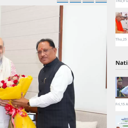
Thu,9 O
Thu,25
Nati
Fri,15 