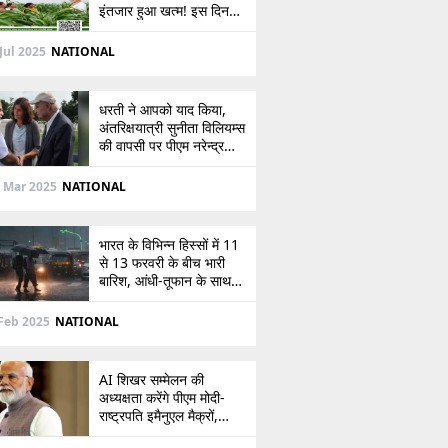
इंतजार हुआ खत्म! इस दिन
खाते में आएंगे 2,000 रुपये,
देखें
Jul 2025
NATIONAL
धरती ने आपको याद किया,
अंतरिक्षयात्री सुनीता विलियम्स
की वापसी पर पीएम नरेन्द्र
मोदी की पोस्ट
 Mar 2025
NATIONAL
भारत के विभिन्न हिस्सों में 11
से 13 फरवरी के बीच भारी
बारिश, आंधी-तूफान के साथ
बर्फबारी का अलर्ट
Feb 2025
NATIONAL
AI शिखर सम्मेलन की
अध्यक्षता करेंगे पीएम मोदी-
राष्ट्रपति इमैनुएल मैक्रों,
भारत-फ्रांस संबंधों को देंगे नई