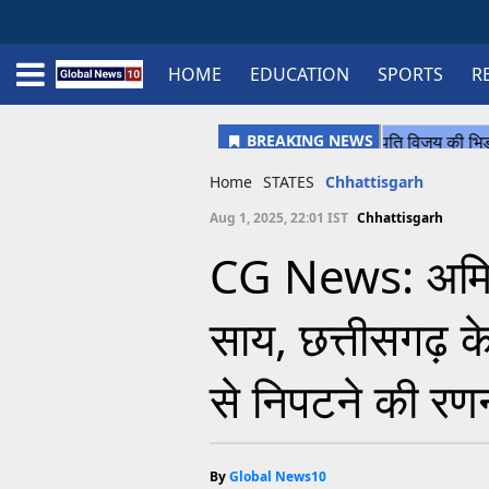
HOME
EDUCATION
SPORTS
R
Home
Schedule
STATES
Sports
Gallery
Soccer
Upcoming Events
BPL
Fixtures
Pink Test
Look Around
Contact Us
About Us
Madhya Pradesh
Football
Cricket
Uttar Pradesh
Cricket
Football
Home
STATES
Chhattisgarh
Chhattisgarh
Aug 1, 2025, 22:01 IST
Chhattisgarh
Bihar
CG News: अमित 
Uttrakhand
साय, छत्तीसगढ़ क
से निपटने की रणन
By
Global News10