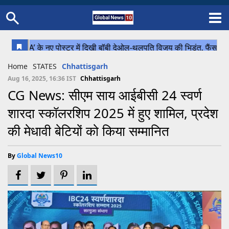
Home
Schedule
STATES
Sports
Gallery
Soccer
Upcoming Events
BPL
Fixtures
Pink Test
Look Around
Contact Us
About Us
Madhya Pradesh
Football
Cricket
Home
STATES
Chhattisgarh
Uttar Pradesh
Cricket
Football
Aug 16, 2025, 16:36 IST
Chhattisgarh
CG News: सीएम साय आईबीसी 24 स्वर्ण
Chhattisgarh
शारदा स्कॉलरशिप 2025 में हुए शामिल, प्रदेश
Bihar
की मेधावी बेटियों को किया सम्मानित
Uttrakhand
By
Global News10