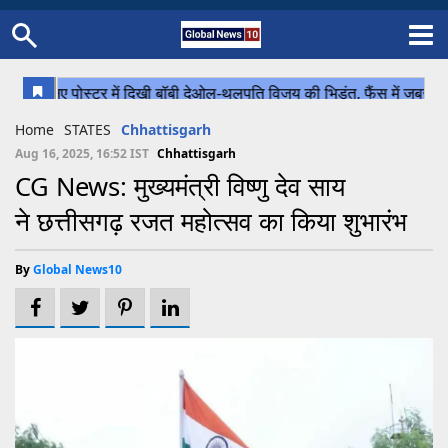
Home
Schedule
STATES
Sports
Gallery
Soccer
Upcoming Events
BPL
Fixtures
Pink Test
Look Around
Contact Us
About Us
Madhya Pradesh
Football
Cricket
Home
STATES
Chhattisgarh
Uttar Pradesh
Cricket
Football
Aug 16, 2025, 16:52 IST
Chhattisgarh
CG News: मुख्यमंत्री विष्णु देव साय
Chhattisgarh
ने छत्तीसगढ़ रजत महोत्सव का किया शुभारंभ
Bihar
Uttrakhand
By
Global News10