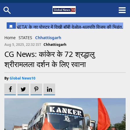
Home
Schedule
STATES
Sports
Gallery
Soccer
Upcoming Events
BPL
Fixtures
Pink Test
Look Around
Contact Us
About Us
Madhya Pradesh
Football
Cricket
Home
STATES
Chhattisgarh
Uttar Pradesh
Cricket
Football
Aug 5, 2025, 22:32 IST
Chhattisgarh
CG News: कांकेर के 72 श्रद्धालु
Chhattisgarh
श्रीरामलला दर्शन के लिए रवाना
Bihar
Uttrakhand
By
Global News10