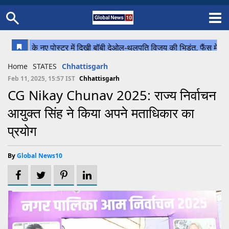
Home
Schedule
STATES
Sports
Gallery
Soccer
Upcoming Events
BPL
Fixtures
Pink Test
Look Around
Contact Us
About Us
Madhya Pradesh
Football
Cricket
Home
STATES
Chhattisgarh
Uttar Pradesh
Cricket
Football
Feb 11, 2025, 15:57 IST
Chhattisgarh
CG Nikay Chunav 2025: राज्य निर्वाचन
Chhattisgarh
आयुक्त सिंह ने किया अपने मताधिकार का
Bihar
प्रयोग
Uttrakhand
By
Global News10