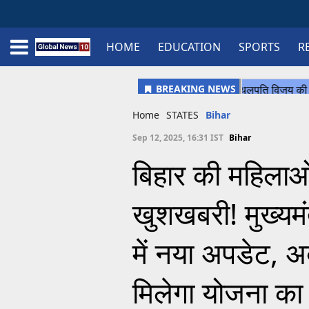
HOME
EDUCATION
SPORTS
R
Home
Schedule
STATES
Sports
Gallery
Soccer
Upcoming Events
BPL
Fixtures
Pink Test
Look Around
Contact Us
About Us
Madhya Pradesh
Football
Cricket
Uttar Pradesh
Cricket
Football
Home
STATES
Bihar
Chhattisgarh
Sep 12, 2025, 16:31 IST
Bihar
Bihar
बिहार की महिलाओ
Uttrakhand
खुशखबरी! मुख्यम
में नया अपडेट, 
मिलेगा योजना का