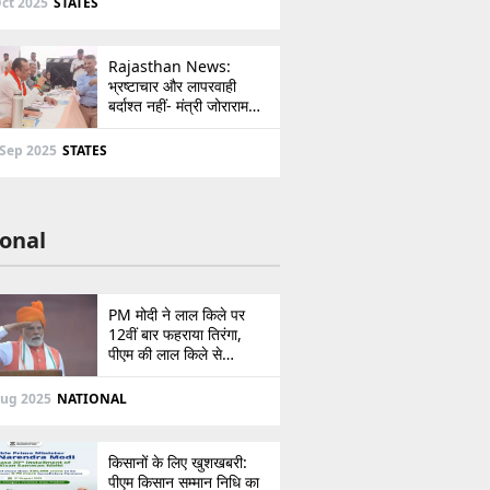
ct 2025
STATES
Rajasthan News:
भ्रष्टाचार और लापरवाही
बर्दाश्त नहीं- मंत्री जोराराम
कुमावत ने शहरी सेवा शिविर में
ई-मित्र का लाइसेंस किया
 Sep 2025
STATES
निरस्त
onal
PM मोदी ने लाल किले पर
12वीं बार फहराया तिरंगा,
पीएम की लाल किले से
पाकिस्तान को सीधी
ललकार, प्रधानमंत्री ने 103
Aug 2025
NATIONAL
मिनट का दिया भाषण
किसानों के लिए खुशखबरी:
पीएम किसान सम्मान निधि का