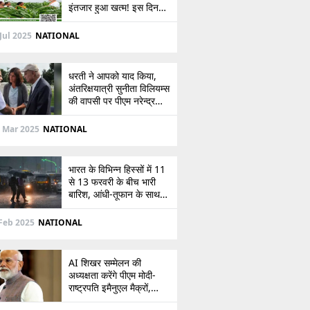
इंतजार हुआ खत्म! इस दिन
खाते में आएंगे 2,000 रुपये,
देखें
Jul 2025
NATIONAL
धरती ने आपको याद किया,
अंतरिक्षयात्री सुनीता विलियम्स
की वापसी पर पीएम नरेन्द्र
मोदी की पोस्ट
 Mar 2025
NATIONAL
भारत के विभिन्न हिस्सों में 11
से 13 फरवरी के बीच भारी
बारिश, आंधी-तूफान के साथ
बर्फबारी का अलर्ट
Feb 2025
NATIONAL
AI शिखर सम्मेलन की
अध्यक्षता करेंगे पीएम मोदी-
राष्ट्रपति इमैनुएल मैक्रों,
भारत-फ्रांस संबंधों को देंगे नई