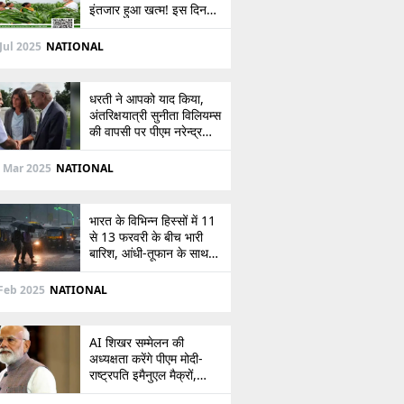
इंतजार हुआ खत्म! इस दिन
खाते में आएंगे 2,000 रुपये,
देखें
Jul 2025
NATIONAL
धरती ने आपको याद किया,
अंतरिक्षयात्री सुनीता विलियम्स
की वापसी पर पीएम नरेन्द्र
मोदी की पोस्ट
 Mar 2025
NATIONAL
भारत के विभिन्न हिस्सों में 11
से 13 फरवरी के बीच भारी
बारिश, आंधी-तूफान के साथ
बर्फबारी का अलर्ट
Feb 2025
NATIONAL
AI शिखर सम्मेलन की
अध्यक्षता करेंगे पीएम मोदी-
राष्ट्रपति इमैनुएल मैक्रों,
भारत-फ्रांस संबंधों को देंगे नई