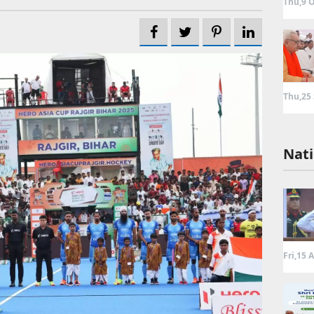
Thu,9 O
Thu,25
Nati
Fri,15 