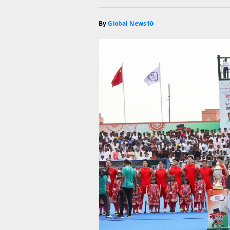
By
Global News10