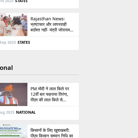
ct 2025
STATES
Rajasthan News:
भ्रष्टाचार और लापरवाही
बर्दाश्त नहीं- मंत्री जोराराम
कुमावत ने शहरी सेवा शिविर में
ई-मित्र का लाइसेंस किया
 Sep 2025
STATES
निरस्त
onal
PM मोदी ने लाल किले पर
12वीं बार फहराया तिरंगा,
पीएम की लाल किले से
पाकिस्तान को सीधी
ललकार, प्रधानमंत्री ने 103
Aug 2025
NATIONAL
मिनट का दिया भाषण
किसानों के लिए खुशखबरी:
पीएम किसान सम्मान निधि का