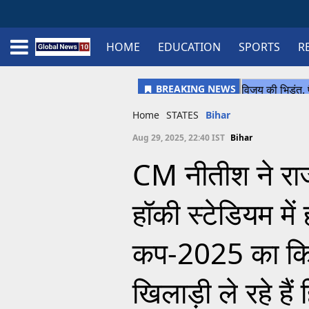
HOME
EDUCATION
SPORTS
R
Home
Schedule
STATES
Sports
Gallery
Soccer
Upcoming Events
BPL
Fixtures
Pink Test
Look Around
Contact Us
About Us
Madhya Pradesh
Football
Cricket
Uttar Pradesh
Cricket
Football
Home
STATES
Bihar
Chhattisgarh
Aug 29, 2025, 22:40 IST
Bihar
Bihar
CM नीतीश ने रा
Uttrakhand
हॉकी स्टेडियम में
कप-2025 का किया 
खिलाड़ी ले रहे हैं 