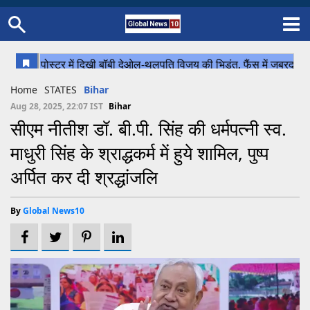
Home
Schedule
STATES
Sports
Gallery
Soccer
Upcoming Events
BPL
Fixtures
Pink Test
Look Around
Contact Us
About Us
Madhya Pradesh
Football
Cricket
Home
STATES
Bihar
Uttar Pradesh
Cricket
Football
Aug 28, 2025, 22:07 IST
Bihar
सीएम नीतीश डॉ. बी.पी. सिंह की धर्मपत्नी स्व.
Chhattisgarh
माधुरी सिंह के श्राद्धकर्म में हुये शामिल, पुष्प
Bihar
अर्पित कर दी श्रद्धांजलि
Uttrakhand
By
Global News10