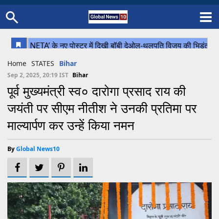
Home
Schedule
STATES
Sports
Gallery
Soccer
Upcoming Events
BPL
Fixtures
Pink Test
Look Around
Contact Us
About Us
Madhya Pradesh
Football
Cricket
Home
STATES
Bihar
Uttar Pradesh
Cricket
Football
Sep 2, 2025, 20:19 IST
Bihar
पूर्व मुख्यमंत्री स्व० दारोगा प्रसाद राय की
Chhattisgarh
जयंती पर सीएम नीतीश ने उनकी प्रतिमा पर
Bihar
माल्यार्पण कर उन्हें किया नमन
Uttrakhand
By
Global News10