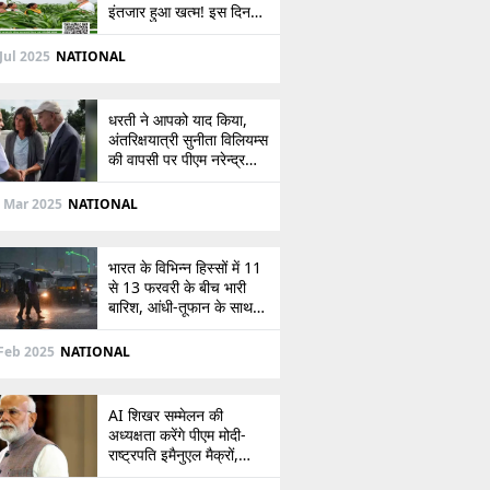
इंतजार हुआ खत्म! इस दिन
खाते में आएंगे 2,000 रुपये,
देखें
Jul 2025
NATIONAL
धरती ने आपको याद किया,
अंतरिक्षयात्री सुनीता विलियम्स
की वापसी पर पीएम नरेन्द्र
मोदी की पोस्ट
 Mar 2025
NATIONAL
भारत के विभिन्न हिस्सों में 11
से 13 फरवरी के बीच भारी
बारिश, आंधी-तूफान के साथ
बर्फबारी का अलर्ट
Feb 2025
NATIONAL
AI शिखर सम्मेलन की
अध्यक्षता करेंगे पीएम मोदी-
राष्ट्रपति इमैनुएल मैक्रों,
भारत-फ्रांस संबंधों को देंगे नई