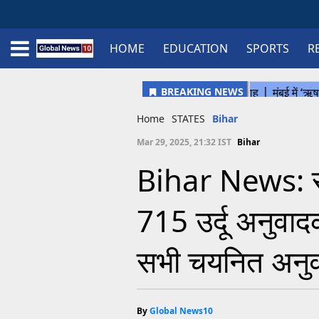
HOME
EDUCATION
SPORTS
R
Home
Schedule
STATES
Sports
Gallery
Soccer
Upcoming Events
BPL
Fixtures
Pink Test
Look Around
Contact Us
About Us
Madhya Pradesh
Football
Cricket
Uttar Pradesh
Cricket
Football
Home
STATES
Bihar
Chhattisgarh
Mar 29, 2025, 21:32 IST
Bihar
Bihar
Bihar News: सी
Uttrakhand
715 उर्दू अनुवादक
सभी चयनित अनुवा
By
Global News10