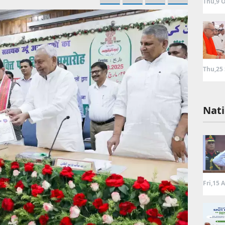
Thu,9 O
Thu,25
Nati
Fri,15 