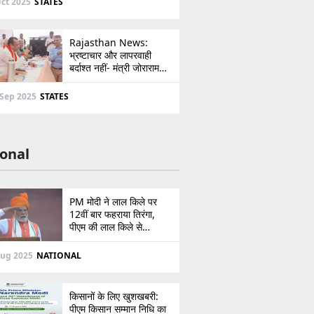
ct 2025
STATES
Rajasthan News:
भ्रष्टाचार और लापरवाही
बर्दाश्त नहीं- मंत्री जोराराम
कुमावत ने शहरी सेवा शिविर में
ई-मित्र का लाइसेंस किया
 Sep 2025
STATES
निरस्त
onal
PM मोदी ने लाल किले पर
12वीं बार फहराया तिरंगा,
पीएम की लाल किले से
पाकिस्तान को सीधी
ललकार, प्रधानमंत्री ने 103
Aug 2025
NATIONAL
मिनट का दिया भाषण
किसानों के लिए खुशखबरी:
पीएम किसान सम्मान निधि का