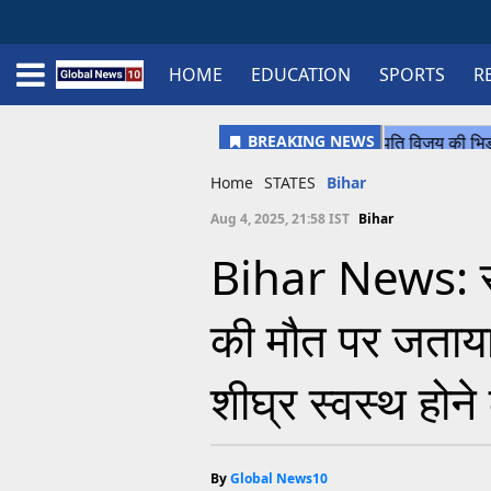
HOME
EDUCATION
SPORTS
R
Home
Schedule
STATES
Sports
Gallery
Soccer
Upcoming Events
BPL
Fixtures
Pink Test
Look Around
Contact Us
About Us
Madhya Pradesh
Football
Cricket
Uttar Pradesh
Cricket
Football
Home
STATES
Bihar
Chhattisgarh
Aug 4, 2025, 21:58 IST
Bihar
Bihar
Bihar News: सीए
Uttrakhand
की मौत पर जताया
शीघ्र स्वस्थ होन
By
Global News10