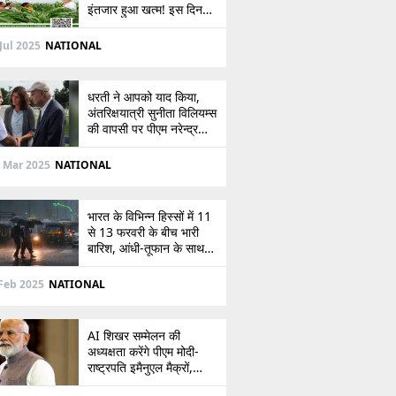
इंतजार हुआ खत्म! इस दिन
खाते में आएंगे 2,000 रुपये,
देखें
Jul 2025
NATIONAL
धरती ने आपको याद किया,
अंतरिक्षयात्री सुनीता विलियम्स
की वापसी पर पीएम नरेन्द्र
मोदी की पोस्ट
 Mar 2025
NATIONAL
भारत के विभिन्न हिस्सों में 11
से 13 फरवरी के बीच भारी
बारिश, आंधी-तूफान के साथ
बर्फबारी का अलर्ट
Feb 2025
NATIONAL
AI शिखर सम्मेलन की
अध्यक्षता करेंगे पीएम मोदी-
राष्ट्रपति इमैनुएल मैक्रों,
भारत-फ्रांस संबंधों को देंगे नई