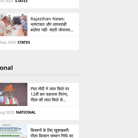
ct 2025
STATES
Rajasthan News:
भ्रष्टाचार और लापरवाही
बर्दाश्त नहीं- मंत्री जोराराम
कुमावत ने शहरी सेवा शिविर में
ई-मित्र का लाइसेंस किया
 Sep 2025
STATES
निरस्त
onal
PM मोदी ने लाल किले पर
12वीं बार फहराया तिरंगा,
पीएम की लाल किले से
पाकिस्तान को सीधी
ललकार, प्रधानमंत्री ने 103
Aug 2025
NATIONAL
मिनट का दिया भाषण
किसानों के लिए खुशखबरी:
पीएम किसान सम्मान निधि का