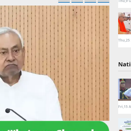
Thu,9 O
Thu,25
Nati
Fri,15 